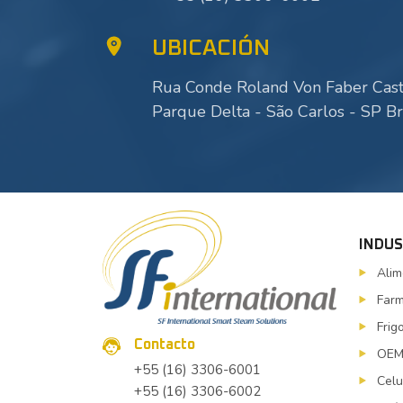
UBICACIÓN
Rua Conde Roland Von Faber Caste
Parque Delta - São Carlos - SP Br
INDUS
Alim
Farm
Frig
Contacto
OE
+55 (16) 3306-6001
Celu
+55 (16) 3306-6002