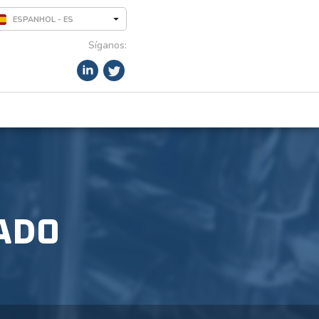
ESPANHOL - ES
Síganos:
ADO