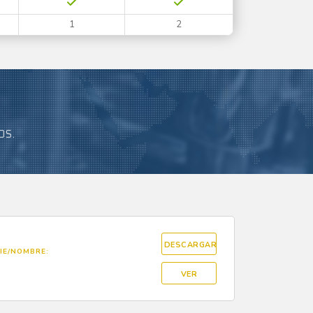
1
2
OS.
DESCARGAR
IE/NOMBRE:
VER