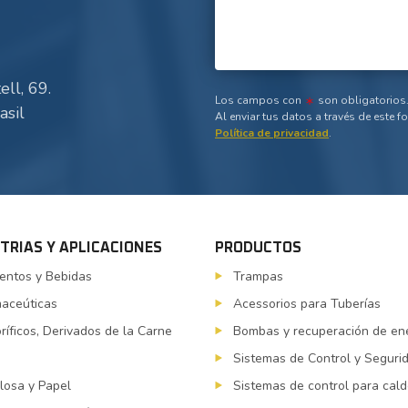
ll, 69.
Los campos con
son obligatorios
asil
Al enviar tus datos a través de este f
Política de privacidad
.
TRIAS Y APLICACIONES
PRODUCTOS
entos y Bebidas
Trampas
aceúticas
Acessorios para Tuberías
oríficos, Derivados de la Carne
Bombas y recuperación de en
M
Sistemas de Control y Seguri
losa y Papel
Sistemas de control para cal