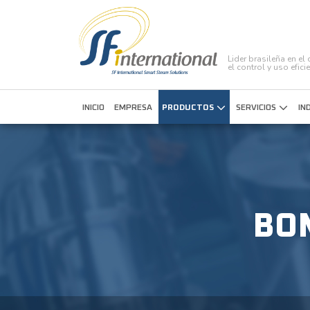
Lider brasileña en e
el control y uso efici
INICIO
EMPRESA
PRODUCTOS
SERVICIOS
IN
BO