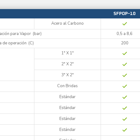
SFPOP-10
Acero al Carbono
ación para Vapor (bar)
0,5 a 8,6
 de operación (C)
200
1" X 1"
2" X 2"
3" X 2"
Con Bridas
Estándar
7
Estándar
Estándar
Estándar