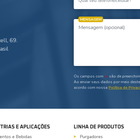
MENSAGEM
ll, 69.
asil
Os campos com
são de preenchim
Ao enviar seus dados por meio deste 
acordo com nossa
Política de Priva
TRIAS E APLICAÇÕES
LINHA DE PRODUTOS
entos e Bebidas
Purgadores