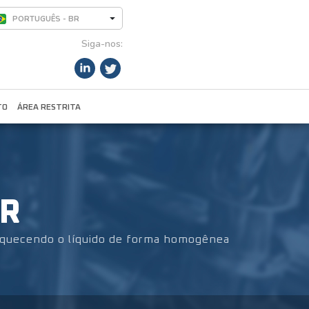
PORTUGUÊS - BR
Siga-nos:
TO
ÁREA RESTRITA
OR
, aquecendo o líquido de forma homogênea