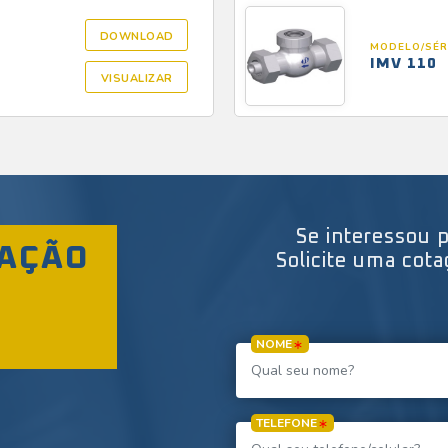
DOWNLOAD
MODELO/SÉR
IMV 110
VISUALIZAR
Se interessou 
AÇÃO
Solicite uma cot
NOME
TELEFONE