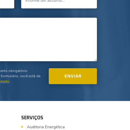
ento obrigatório.
formulário, você está de
cidade
.
SERVIÇOS
Auditoria Energética