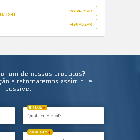
DOWNLOAD
IE/NOME:
VISUALIZAR
por um de nossos produtos?
ação e retornaremos assim que
possível.
E-MAIL
ASSUNTO