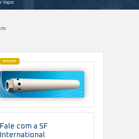
de Vapor
ATO
IMAGEM
Fale com a SF
International