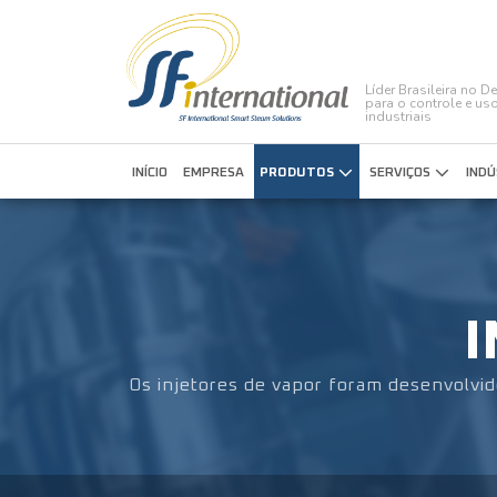
Líder Brasileira no 
para o controle e uso
industriais
INÍCIO
EMPRESA
PRODUTOS
SERVIÇOS
INDÚ
I
Os injetores de vapor foram desenvolvid